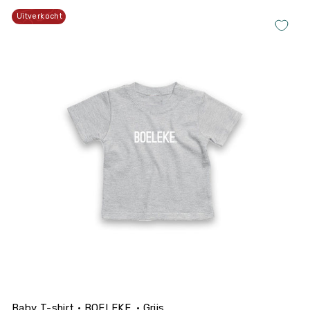
Uitverkocht
Baby T-shirt • BOELEKE. • Grijs