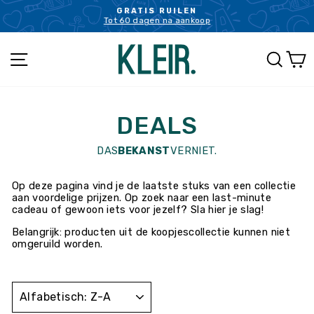
Ga
GRATIS RUILEN
naar
Tot 60 dagen na aankoop
Pauzeer
inhoud
slideshow
NAVIGATIE
ZOEK
W
DEALS
DAS
BEKANST
VERNIET.
Op deze pagina vind je de laatste stuks van een collectie
aan voordelige prijzen. Op zoek naar een last-minute
cadeau of gewoon iets voor jezelf? Sla hier je slag!
Belangrijk: producten uit de koopjescollectie kunnen niet
omgeruild worden.
SORTEREN