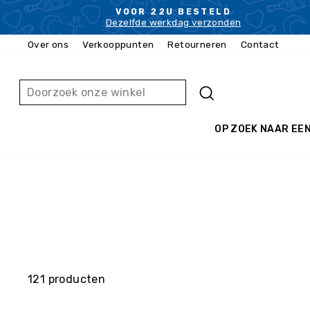
Ga
VOOR 22U BESTELD
naar
Dezelfde werkdag verzonden
inhoud
Over ons
Verkooppunten
Retourneren
Contact
ZOEKEN
OP ZOEK NAAR EE
121 producten