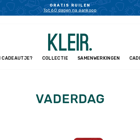
GRATIS RUILEN
Tot 60 dagen na aankoop
Pauzeer
slideshow
N CADEAUTJE?
COLLECTIE
SAMENWERKINGEN
CAD
VADERDAG