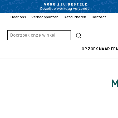
Ga
VOOR 22U BESTELD
naar
Dezelfde werkdag verzonden
inhoud
Over ons
Verkooppunten
Retourneren
Contact
ZOEKEN
OP ZOEK NAAR EE
M