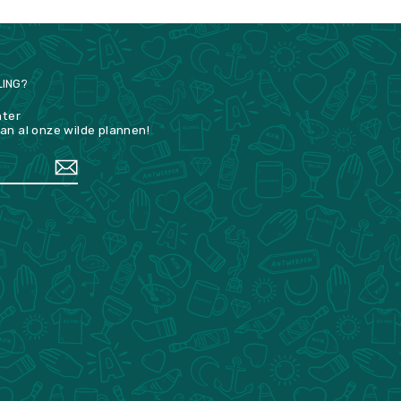
LING?
hter
an al onze wilde plannen!
k