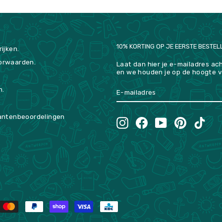
10% KORTING OP JE EERSTE BESTEL
ijken.
orwaarden.
Laat dan hier je e-mailadres ac
en we houden je op de hoogte v
E-
IK
n.
MAILADRES
MELD
ME
AAN
antenbeoordelingen
Instagram
Facebook
YouTube
Pinterest
TikTo