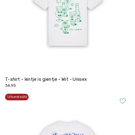
T-shirt • Ientje is gientje • Wit • Unisex
34,95
Uitverkocht