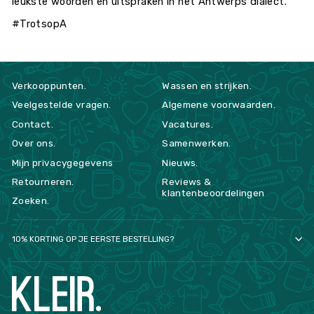
leukste woorden en uitspraken in het Antwerps dialect.
#TrotsopA
Verkooppunten.
Wassen en strijken.
Veelgestelde vragen.
Algemene voorwaarden.
Contact.
Vacatures.
Over ons.
Samenwerken.
Mijn privacygegevens
Nieuws.
Retourneren.
Reviews &
klantenbeoordelingen
Zoeken.
10% KORTING OP JE EERSTE BESTELLING?