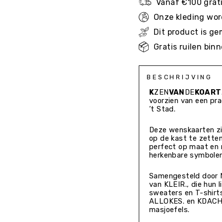
Vanaf €100 grati
Onze kleding wor
Dit product is g
Gratis ruilen bi
BESCHRIJVING
K
ZEN
VAN
DE
KOART
voorzien van een pra
’t Stad.
Deze wenskaarten zi
op de kast te zetten
perfect op maat en 
herkenbare symbolen
Samengesteld door N
van KLEIR., die hun 
sweaters en T-shirt
ALLOKES. en KDACHTE
masjoefels.