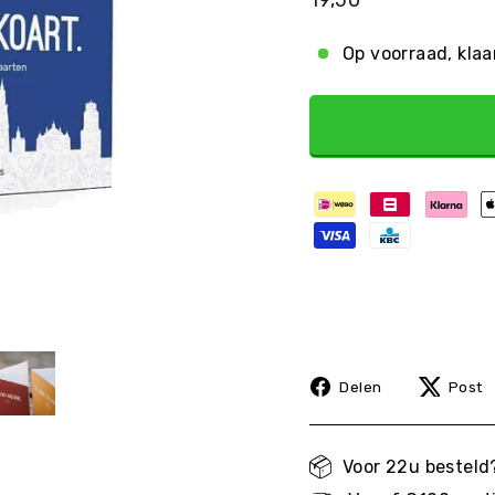
prijs
Op voorraad, kla
Delen
Delen
Post
op
Facebook
Voor 22u bestel