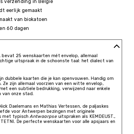
s verzending in België
dt eerlijk gemaakt
emaakt van biokatoen
nnen 60 dagen
. bevat 25 wenskaarten mét envelop, allemaal
chtige uitspraak in de schoonste taal: het dialect van
jn dubbele kaarten die je kan openvouwen. Handig om
. Ze zijn allemaal voorzien van een witte envelop,
met een subtiele bedrukking, verwijzend naar enkele
 van onze stad.
ick Daelemans en Mathias Vertessen, de paljaskes
liefde voor Antwerpen bezingen met originele
s met typisch
Antwaarpse
uitspraken als KEMDEUST.,
TNI. De perfecte wenskaarten voor alle apsjaars en