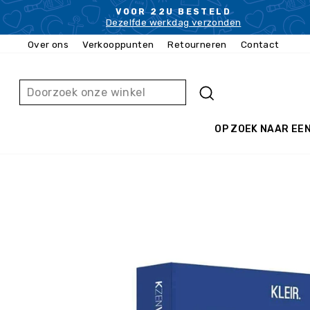
Ga
VOOR 22U BESTELD
naar
Dezelfde werkdag verzonden
inhoud
Over ons
Verkooppunten
Retourneren
Contact
ZOEKEN
OP ZOEK NAAR EE