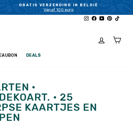
GRATIS VERZENDING IN BELGIË
Vanaf 100 euro
Instagram
Facebook
YouTube
Pinterest
TikTok
INLOGGEN
WINK
EAUBON
DEALS
RTEN •
EKOART. • 25
PSE KAARTJES EN
PEN