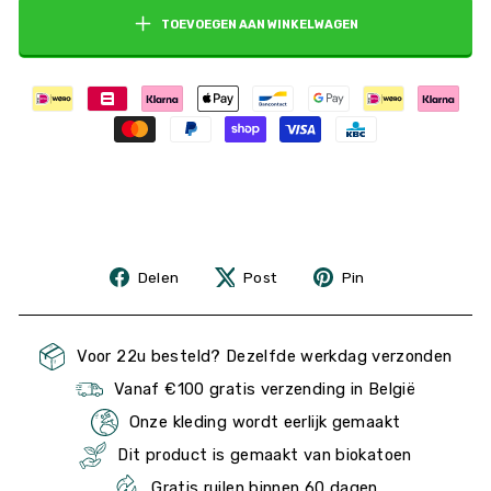
TOEVOEGEN AAN WINKELWAGEN
Delen
Post
Pin
Delen
Post
Pin
op
op
Facebook
Pinterest
Voor 22u besteld? Dezelfde werkdag verzonden
Vanaf €100 gratis verzending in België
Onze kleding wordt eerlijk gemaakt
Dit product is gemaakt van biokatoen
Gratis ruilen binnen 60 dagen