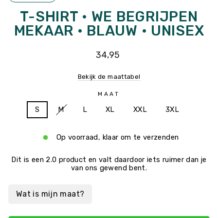
T-SHIRT • WE BEGRIJPEN
MEKAAR • BLAUW • UNISEX
Gewone
34,95
prijs
Bekijk de maattabel
MAAT
S
M
L
XL
XXL
3XL
Op voorraad, klaar om te verzenden
Dit is
een 2.0 product
en valt daardoor iets ruimer dan je
van ons gewend bent.