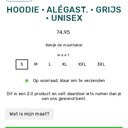
HOODIE • ALÉGAST. • GRIJS
• UNISEX
Gewone
74,95
prijs
Bekijk de maattabel
MAAT
S
M
L
XL
XXL
3XL
Op voorraad, klaar om te verzenden
Dit is
een 2.0 product
en valt daardoor iets ruimer dan je
van ons gewend bent.