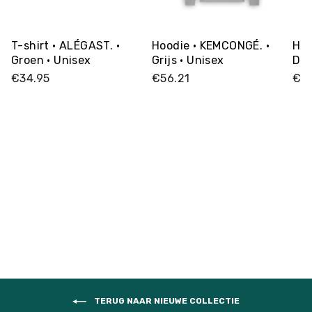
T-shirt • ALÉGAST. •
Hoodie • KEMCONGÉ. •
Hoo
Groen • Unisex
Grijs • Unisex
Don
€34.95
€56.21
€74
TERUG NAAR NIEUWE COLLECTIE