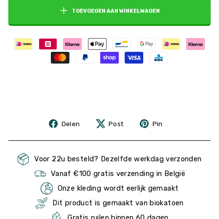
TOEVOEGEN AAN WINKELWAGEN
Delen
Post
Pin
Delen
Post
Pin
op
op
Facebook
Pinterest
Voor 22u besteld? Dezelfde werkdag verzonden
Vanaf €100 gratis verzending in België
Onze kleding wordt eerlijk gemaakt
Dit product is gemaakt van biokatoen
Gratis ruilen binnen 60 dagen