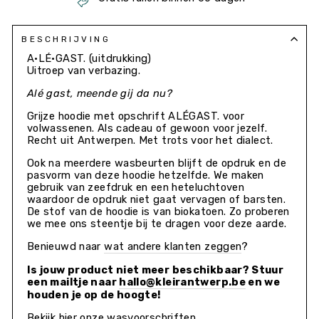
BESCHRIJVING
A•LÉ•GAST.
(uitdrukking
)
Uitroep van verbazing.
Alé gast,
meende gij da nu?
Grijze hoodie met opschrift ALÉGAST. voor
volwassenen. Als cadeau of gewoon voor jezelf.
Recht uit Antwerpen. Met trots voor het dialect.
Ook na meerdere wasbeurten blijft de opdruk en de
pasvorm van deze
hoodie
hetzelfde. We maken
gebruik van zeefdruk en een heteluchtoven
waardoor de opdruk niet gaat vervagen of barsten.
De stof van de
hoodie is van biokatoen. Zo proberen
we mee ons steentje bij te dragen voor deze aarde.
Benieuwd naar
wat andere klanten zeggen
?
Is jouw product niet meer beschikbaar? Stuur
een mailtje naar
hallo@kleirantwerp.be
en we
houden je op de hoogte!
Bekijk hier onze wasvoorschriften